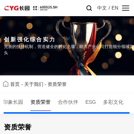
中文
/
EN
创新强化综合实力
完善的扶持机制，营造健全的孵化土壤，助力产业公司打造细分领域龙
头
首页
-
关于我们
-
资质荣誉
印象长园
资质荣誉
合作伙伴
ESG
多彩文化
资质荣誉